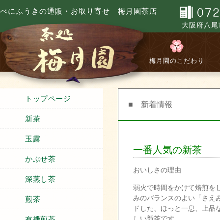
べにふうきの通販・お取り寄せ 梅月園茶店
大阪府八尾市
梅月園のこだわり
トップページ
■ 新着情報
新茶
玉露
一番人気の新茶
かぶせ茶
おいしさの理由
深蒸し茶
弱火で時間をかけて焙煎を
みのバランスのよい「さえ
煎茶
ドした、ほっと一息、上品
しい新茶です
有機煎茶