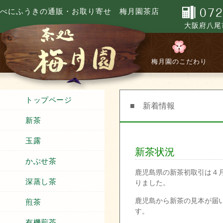
べにふうきの通販・お取り寄せ 梅月園茶店
大阪府八尾市
梅月園のこだわり
トップページ
■ 新着情報
新茶
玉露
新茶状況
かぶせ茶
鹿児島県の新茶初取引は４
深蒸し茶
りました。
鹿児島から新茶の見本が届
煎茶
す。
有機煎茶