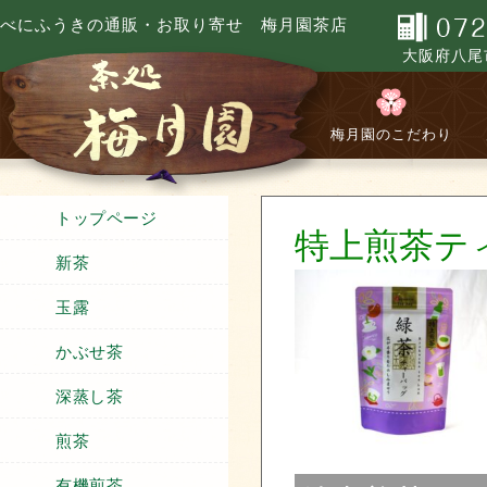
べにふうきの通販・お取り寄せ 梅月園茶店
大阪府八尾市
梅月園のこだわり
トップページ
特上煎茶テ
新茶
玉露
かぶせ茶
深蒸し茶
煎茶
有機煎茶