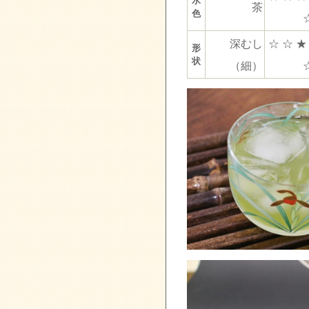
茶
色
深むし
☆ ☆ ★
形
状
（細）