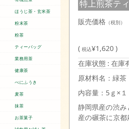
特上煎茶ティーバ
ほうじ茶・玄米茶
販売価格
（税別）
粉末茶
粉茶
(
¥1,620 )
ティーバッグ
税込
業務用茶
在庫状態 : 在庫
健康茶
原材料名：緑茶
べにふうき
内容量：5ｇ
麦茶
静岡県産の渋み
抹茶
産の碾茶に京都
お茶菓子