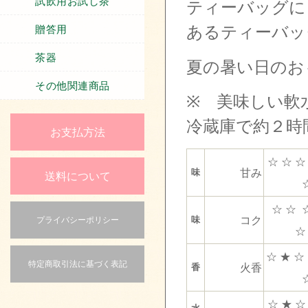
試飲用お試し茶
ティーバッグに
あるティーバッ
贈答用
茶器
夏の暑い日のお
その他関連商品
※ 美味しい軟
冷蔵庫で約２時
お支払方法
☆ ☆ ☆
甘み
味
送料について
☆ ☆ 
コク
味
プライバシーポリシー
☆
☆ ★ ☆
特定商取引法に基づく表記
火香
香
☆ ★ ☆
水