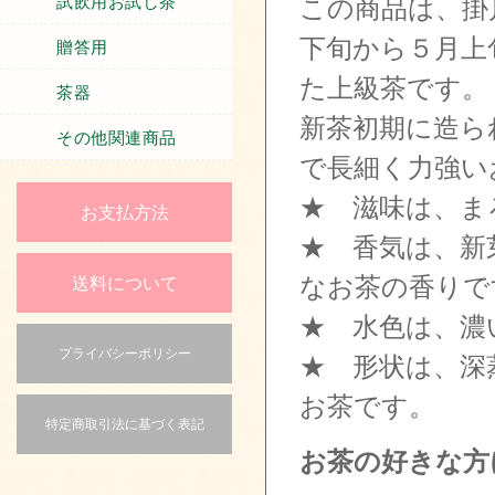
この商品は、掛
試飲用お試し茶
下旬から５月上
贈答用
た上級茶です。
茶器
新茶初期に造ら
その他関連商品
で長細く力強い
★ 滋味は、ま
お支払方法
★ 香気は、新
なお茶の香りで
送料について
★ 水色は、濃
プライバシーポリシー
★ 形状は、深
お茶です。
特定商取引法に基づく表記
お茶の好きな方