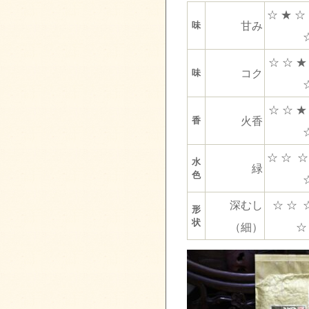
☆ ★ ☆
甘み
味
☆ ☆ ★
コク
味
☆ ☆ ★
火香
香
☆ ☆ ☆
水
緑
色
深むし
☆ ☆ 
形
状
（細）
☆