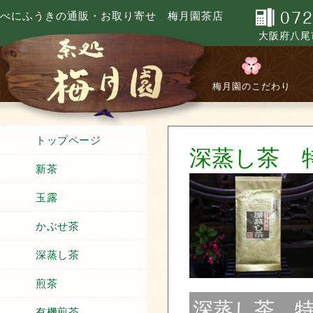
べにふうきの通販・お取り寄せ 梅月園茶店
大阪府八尾市
梅月園のこだわり
トップページ
深蒸し茶 
新茶
玉露
かぶせ茶
深蒸し茶
煎茶
深蒸し茶 特選 
有機煎茶