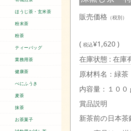
ほうじ茶・玄米茶
販売価格
（税別）
粉末茶
粉茶
(
¥1,620 )
税込
ティーバッグ
在庫状態 : 在庫
業務用茶
健康茶
原材料名：緑茶
べにふうき
内容量：１
麦茶
賞品説明
抹茶
新茶前の日本茶
お茶菓子