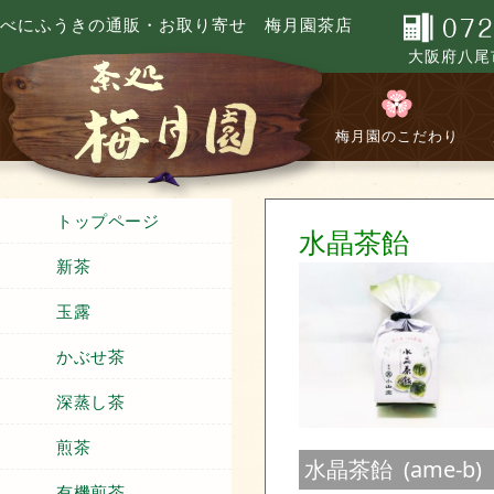
べにふうきの通販・お取り寄せ 梅月園茶店
大阪府八尾市
梅月園のこだわり
トップページ
水晶茶飴
新茶
玉露
かぶせ茶
深蒸し茶
煎茶
水晶茶飴 (ame-b)
有機煎茶