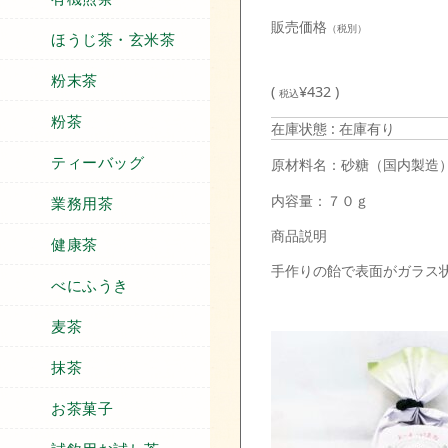
販売価格
（税別）
ほうじ茶・玄米茶
粉末茶
(
¥432 )
税込
粉茶
在庫状態 : 在庫有り
ティーバッグ
原材料名：砂糖（国内製造
内容量：７０ｇ
業務用茶
商品説明
健康茶
手作りの飴で表面がガラス
べにふうき
麦茶
抹茶
お茶菓子