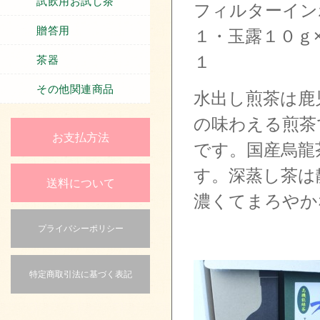
試飲用お試し茶
フィルターイン
贈答用
１・玉露１０ｇ
１
茶器
その他関連商品
水出し煎茶は鹿
の味わえる煎茶
お支払方法
です。国産烏龍
す。深蒸し茶は
送料について
濃くてまろやか
プライバシーポリシー
特定商取引法に基づく表記