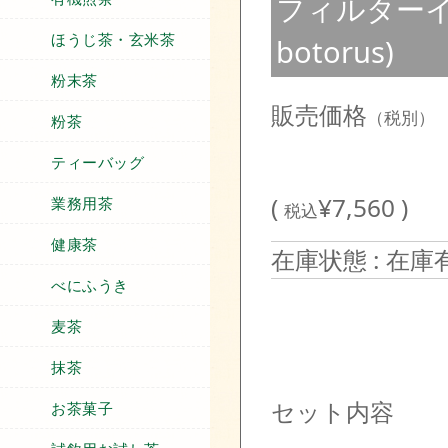
フィルターイ
ほうじ茶・玄米茶
botorus)
粉末茶
販売価格
（税別）
粉茶
ティーバッグ
(
¥7,560 )
業務用茶
税込
健康茶
在庫状態 : 在庫
べにふうき
麦茶
抹茶
セット内容
お茶菓子