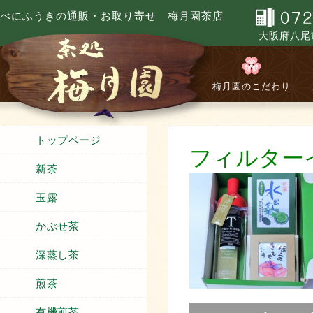
べにふうきの通販・お取り寄せ 梅月園茶店
大阪府八尾市
梅月園のこだわり
トップページ
フィルター
新茶
玉露
かぶせ茶
深蒸し茶
煎茶
有機煎茶